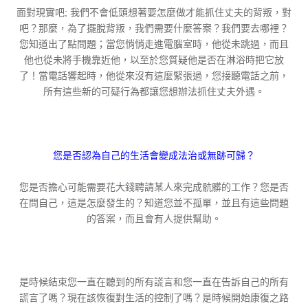
面對現實吧; 我們不會低頭想著要怎麼做才能抓住丈夫的背叛，對
吧？那麼，為了擺脫背叛，我們需要什麼答案？我們要去哪裡？
您知道出了點問題；當您悄悄走進電腦室時，他從未跳過，而且
他也從未將手機靠近他，以至於您質疑他是否在淋浴時把它放
了！當電話響起時，他從來沒有這麼緊張過，您接聽電話之前，
所有這些新的可疑行為都讓您想辦法抓住丈夫外遇。
您是否認為自己的生活會變成法治或無跡可歸？
您是否擔心可能需要花大錢聘請某人來完成骯髒的工作？您是否
在問自己，這是怎麼發生的？知道您並不孤單，並且有這些問題
的答案，而且會有人提供幫助。
是時候結束您一直在聽到的所有謊言和您一直在告訴自己的所有
謊言了嗎？現在該恢復對生活的控制了嗎？是時候開始康復之路