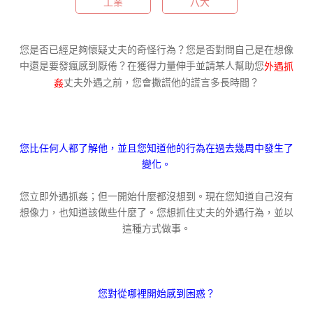
工業
八大
您是否已經足夠懷疑丈夫的奇怪行為？您是否對問自己是在想像
中還是要發瘋感到厭倦？在獲得力量伸手並請某人幫助您
外遇抓
丈夫外遇之前，您會撒謊他的謊言多長時間？
姦
您比任何人都了解他，並且您知道他的行為在過去幾周中發生了
變化。
您立即外遇抓姦；但一開始什麼都沒想到。現在您知道自己沒有
想像力，也知道該做些什麼了。您想抓住丈夫的外遇行為，並以
這種方式做事。
您對從哪裡開始感到困惑？