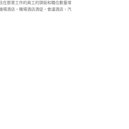
且在那里工作的員工的頭銜和職位數量增
機場酒店，賭場酒店酒促，會議酒店，汽
開始從水療中心（提供按摩和治療服
入。旅館的主要運營部門是前台辦公室，