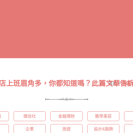
店上班眉角多，你都知道嗎？此篇文章告
首頁
>
酒店
訊
徵信社
金融理財
醫學美容
企業
旅遊
設計&服飾