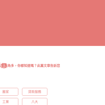
訴您
上班眉角多，你都知道嗎？此篇文章告訴您
搬家
貸款服務
工業
八大