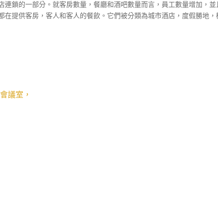
店連鎖的一部分。就客房數量，餐廳和酒吧數量而言，員工數量增加，並
都在提供客房，客人和客人的餐飲。它們被分類為城市酒店，度假勝地，
會議室，
銷售與服務是酒店
，以發展的主要收入來源。隨著時間的流逝，酒店
酒促
大堂的精品店，高爾夫，戶外餐飲，通過航班餐飲服務航空公司等產生收
部門（廚房）。