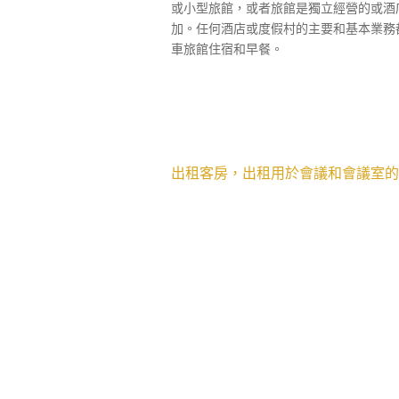
或小型旅館，或者旅館是獨立經營的或酒
加。任何酒店或度假村的主要和基本業務
車旅館住宿和早餐。
出租客房，出租用於會議和會議室的
出租婚宴和宴會廳以及餐廳和酒吧的餐飲
務），健身俱樂部（健身房），酒店酒促
客房保管部門，餐飲服務部門，食品生產