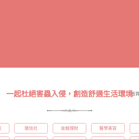
一起杜絕害蟲入侵，創造舒適生活環境
首
訊
徵信社
金融理財
醫學美容