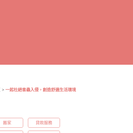
頁
>
一起杜絕害蟲入侵，創造舒適生活環境
搬家
貸款服務