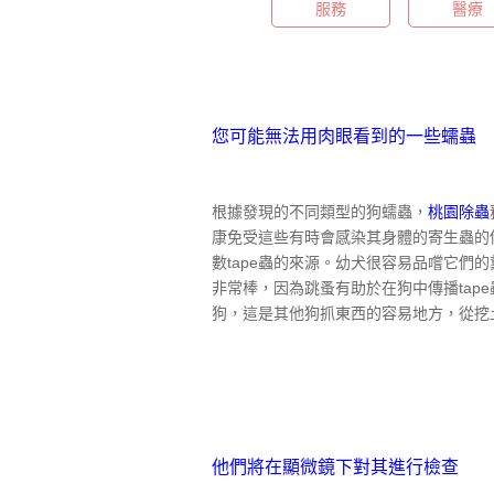
服務
醫療
您可能無法用肉眼看到的一些蠕蟲
根據發現的不同類型的狗蠕蟲，
桃園除蟲
康免受這些有時會感染其身體的寄生蟲的
數tape蟲的來源。幼犬很容易品嚐它
非常棒，因為跳蚤有助於在狗中傳播ta
狗，這是其他狗抓東西的容易地方，從挖
他們將在顯微鏡下對其進行檢查