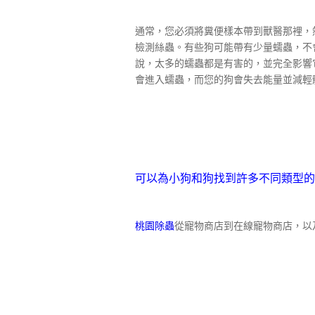
通常，您必須將糞便樣本帶到獸醫那裡，
檢測絲蟲。有些狗可能帶有少量蠕蟲，不
說，太多的蠕蟲都是有害的，並完全影響
會進入蠕蟲，而您的狗會失去能量並減輕
可以為小狗和狗找到許多不同類型的
桃園除蟲
從寵物商店到在線寵物商店，以
形式出現。確保您了解該如何做。每個公
因為某些藥物將每月，每季度甚至每半年