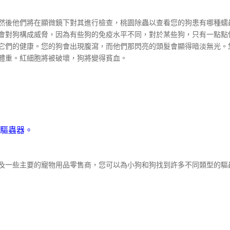
然後他們將在顯微鏡下對其進行檢查，桃園除蟲以查看您的狗患有哪種蠕
會對狗構成威脅，因為有些狗的免疫水平不同，對於某些狗，只有一點點
它們的健康。您的狗會出現腹瀉，而他們那閃亮的頭髮會顯得暗淡無光。
體重。紅細胞將被破壞，狗將變得貧血。
驅蟲器。
及一些主要的寵物用品零售商，您可以為小狗和狗找到許多不同類型的驅
司和類型的驅蟲器都有不同的方向。大多數獸醫建議在2、4、6、8和12
一次。因此，請問您的獸醫哪種驅蟲蟲最適合您，或者緊跟您購買的驅蟲