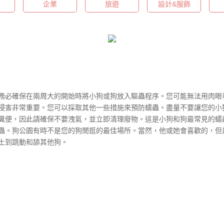
企業
旅遊
設計&服飾
務必確保在兩周大的開始時將小狗或狗放入驅蟲程序。您可能無法用肉眼
侵害非常重要。您可以採取其他一些措施來預防蠕蟲。盡量不要讓您的小
們的糞便，因此請確保不要洩氣，並立即清理廢物。這是小狗和狗最常見的
pe蟲。狗公園有時不是您的狗閒逛的最佳場所。當然，他或她會喜歡的，
土到跳動和舔其他狗。