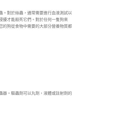
蟲。對於絲蟲，通常需要進行血液測試以
侵擾才能殺死它們。對於任何一隻狗來
您的狗從食物中需要的大部分營養物質都
蟲器。驅蟲劑可以丸劑，液體或註射劑的
周大時驅蟲小狗。然後按照指示進行操作，
蟲產品上的說明。