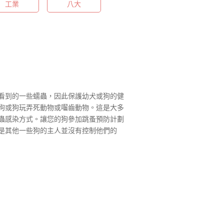
工業
八大
看到的一些蠕蟲，因此保護幼犬或狗的健
狗或狗玩弄死動物或囓齒動物。這是大多
蠕蟲感染方式。讓您的狗參加跳蚤預防計劃
但是其他一些狗的主人並沒有控制他們的