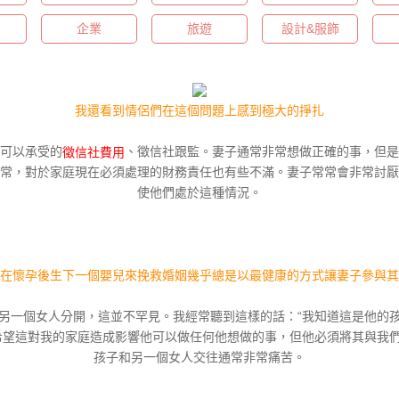
企業
旅遊
設計&服飾
我還看到情侶們在這個問題上感到極大的掙扎
可以承受的
、徵信社跟監。妻子通常非常想做正確的事，但是
徵信社費用
常，對於家庭現在必須處理的財務責任也有些不滿。妻子常常會非常討厭
使他們處於這種情況。
在懷孕後生下一個嬰兒來挽救婚姻幾乎總是以最健康的方式讓妻子參與其
另一個女人分開，這並不罕見。我經常聽到這樣的話：“我知道這是他的
望這對我的家庭造成影響他可以做任何他想做的事，但他必須將其與我們
孩子和另一個女人交往通常非常痛苦。