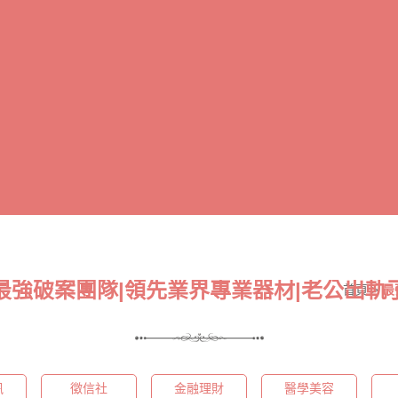
最強破案團隊|領先業界專業器材|老公出軌
首頁
>
最
訊
徵信社
金融理財
醫學美容