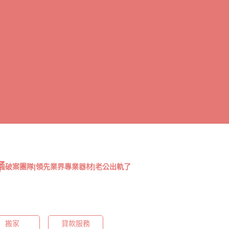
了
強破案團隊|領先業界專業器材|老公出軌了
搬家
貸款服務