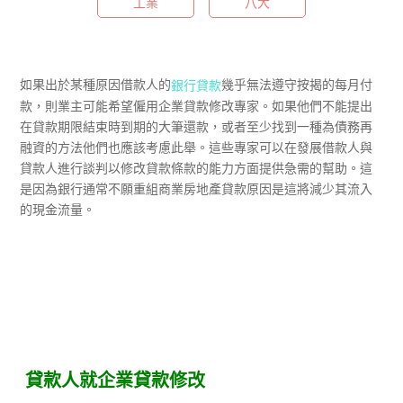
工業
八大
如果出於某種原因借款人的
幾乎無法遵守按揭的每月付
銀行貸款
款，則業主可能希望僱用企業貸款修改專家。如果他們不能提出
在貸款期限結束時到期的大筆還款，或者至少找到一種為債務再
融資的方法他們也應該考慮此舉。這些專家可以在發展借款人與
貸款人進行談判以修改貸款條款的能力方面提供急需的幫助。這
是因為銀行通常不願重組商業房地產貸款原因是這將減少其流入
的現金流量。
貸款人就企業貸款修改