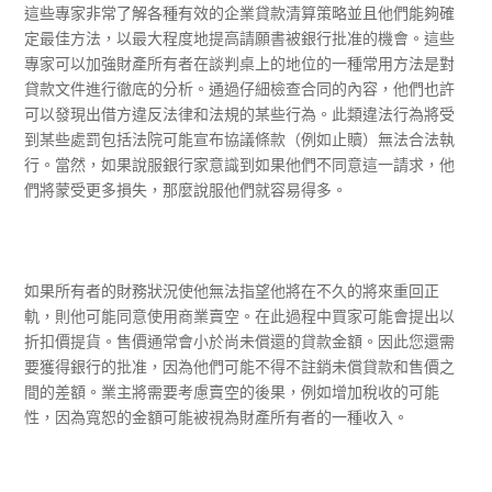
這些專家非常了解各種有效的企業貸款清算策略並且他們能夠確
定最佳方法，以最大程度地提高請願書被銀行批准的機會。這些
專家可以加強財產所有者在談判桌上的地位的一種常用方法是對
貸款文件進行徹底的分析。通過仔細檢查合同的內容，他們也許
可以發現出借方違反法律和法規的某些行為。此類違法行為將受
到某些處罰包括法院可能宣布協議條款（例如止贖）無法合法執
行。當然，如果說服銀行家意識到如果他們不同意這一請求，他
們將蒙受更多損失，那麼說服他們就容易得多。
如果所有者的財務狀況使他無法指望他將在不久的將來重回正
軌，則他可能同意使用商業賣空。在此過程中買家可能會提出以
折扣價提貨。售價通常會小於尚未償還的貸款金額。因此您還需
要獲得銀行的批准，因為他們可能不得不註銷未償貸款和售價之
間的差額。業主將需要考慮賣空的後果，例如增加稅收的可能
性，因為寬恕的金額可能被視為財產所有者的一種收入。