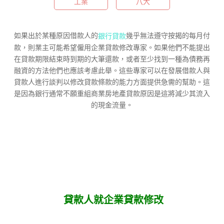
工業
八大
如果出於某種原因借款人的
幾乎無法遵守按揭的每月付
銀行貸款
款，則業主可能希望僱用企業貸款修改專家。如果他們不能提出
在貸款期限結束時到期的大筆還款，或者至少找到一種為債務再
融資的方法他們也應該考慮此舉。這些專家可以在發展借款人與
貸款人進行談判以修改貸款條款的能力方面提供急需的幫助。這
是因為銀行通常不願重組商業房地產貸款原因是這將減少其流入
的現金流量。
貸款人就企業貸款修改