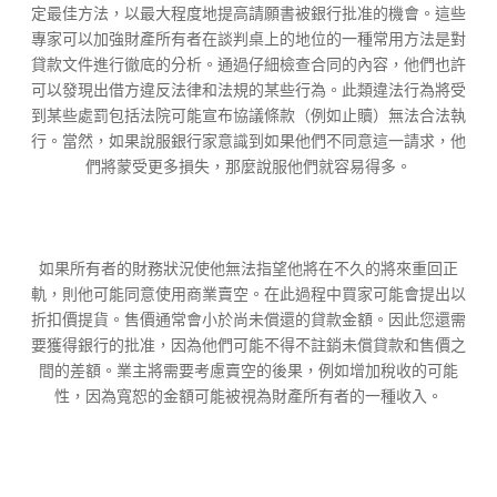
定最佳方法，以最大程度地提高請願書被銀行批准的機會。這些
專家可以加強財產所有者在談判桌上的地位的一種常用方法是對
貸款文件進行徹底的分析。通過仔細檢查合同的內容，他們也許
可以發現出借方違反法律和法規的某些行為。此類違法行為將受
到某些處罰包括法院可能宣布協議條款（例如止贖）無法合法執
行。當然，如果說服銀行家意識到如果他們不同意這一請求，他
們將蒙受更多損失，那麼說服他們就容易得多。
如果所有者的財務狀況使他無法指望他將在不久的將來重回正
軌，則他可能同意使用商業賣空。在此過程中買家可能會提出以
折扣價提貨。售價通常會小於尚未償還的貸款金額。因此您還需
要獲得銀行的批准，因為他們可能不得不註銷未償貸款和售價之
間的差額。業主將需要考慮賣空的後果，例如增加稅收的可能
性，因為寬恕的金額可能被視為財產所有者的一種收入。